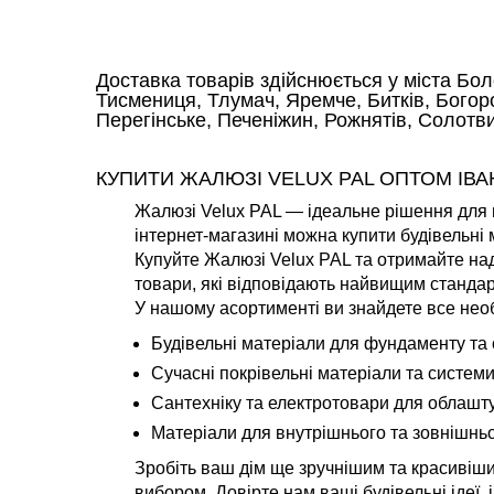
Доставка товарів здійснюється у міста Бол
Тисмениця, Тлумач, Яремче, Битків, Богор
Перегінське, Печеніжин, Рожнятів, Солотв
КУПИТИ ЖАЛЮЗІ VELUX PAL ОПТОМ ІВА
Жалюзі Velux PAL — ідеальне рішення для в
інтернет-магазині можна купити будівельні
Купуйте Жалюзі Velux PAL та отримайте над
товари, які відповідають найвищим стандар
У нашому асортименті ви знайдете все необ
Будівельні матеріали для фундаменту та с
Сучасні покрівельні матеріали та системи
Сантехніку та електротовари для облашт
Матеріали для внутрішнього та зовнішнь
Зробіть ваш дім ще зручнішим та красивіши
вибором. Довірте нам ваші будівельні ідеї,