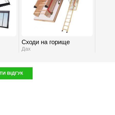
Сходи на горище
Софіт
Дах
Дах
И ВІДГУК