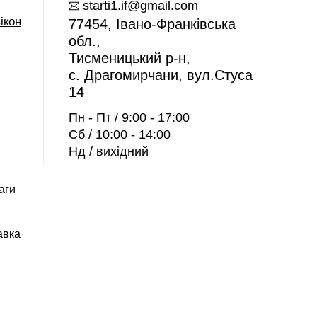
starti1.if@gmail.com
ікон
77454, Івано-Франківська
обл.,
Тисменицький р-н,
c. Драгомирчани, вул.Стуса
14
Пн - Пт / 9:00 - 17:00
Сб / 10:00 - 14:00
Нд / вихідний
аги
авка