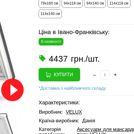
78х160 см
94х118 см
94х140 см
114х118 см
114х140 см
Ціна в Івано-Франківську:
В наявності
4437
грн./шт.
–
+
КУПИТИ
*Доставка з найближчого складу
Характеристики:
Виробник:
VELUX
Країна-виробник:
Данія
Категорія
Аксесуари для мансард