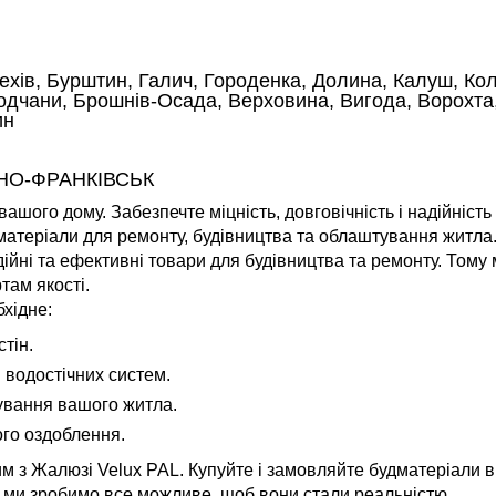
ехів, Бурштин, Галич, Городенка, Долина, Калуш, Кол
одчани, Брошнів-Осада, Верховина, Вигода, Ворохта,
ин
НО-ФРАНКІВСЬК
ашого дому. Забезпечте міцність, довговічність і надійніст
 матеріали для ремонту, будівництва та облаштування житла
ійні та ефективні товари для будівництва та ремонту. Тому
там якості.
хідне:
тін.
 водостічних систем.
ування вашого житла.
ого оздоблення.
м з Жалюзі Velux PAL. Купуйте і замовляйте будматеріали в 
 і ми зробимо все можливе, щоб вони стали реальністю.