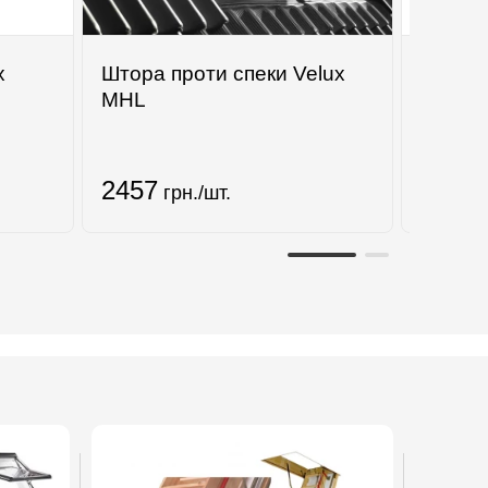
x
Штора проти спеки Velux
Універ
MHL
сітка V
2457
5653
грн./шт.
г