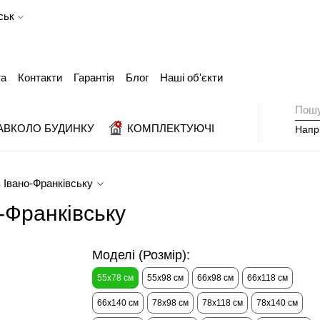
ськ
та
Контакти
Гарантія
Блог
Наші об'єкти
АВКОЛО БУДИНКУ
КОМПЛЕКТУЮЧІ
Напр
 Івано-Франківську
-Франківську
Моделі (Розмір):
55х78 см
55х98 см
66х98 см
66х118 см
66х140 см
78х98 см
78х118 см
78х140 см