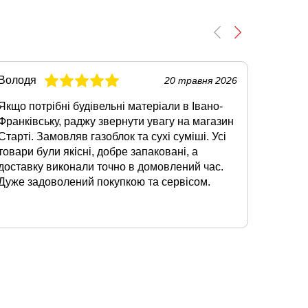
Володя
Богдан
20 травня 2026
Якщо потрібні будівельні матеріали в Івано-
Коли з
Франківську, раджу звернути увагу на магазин
Франкі
Старті. Замовляв газоблок та сухі суміші. Усі
замовит
товари були якісні, добре запаковані, а
сподоба
доставку виконали точно в домовлений час.
ціни т
Дуже задоволений покупкою та сервісом.
допомог
доставк
Залиши