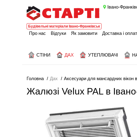
Івано-Франків
Будівельні матеріали Івано-Франківськ
Про нас
Відгуки
Як замовити
Доставка і опла
СТІНИ
ДАХ
УТЕПЛЮВАЧІ
Н
Головна
Дах
Аксесуари для мансардних вікон в
Жалюзі Velux PAL в Івано