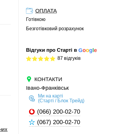
ОПЛАТА
Готівкою
Безготівковий розрахунок
Відгуки про Старті в
G
o
o
g
l
e
87 відгуків
КОНТАКТИ
Івано-Франківськ
Ми на карті
(Старті / Блок Трейд)
(066) 200-02-70
(067) 200-02-70
них