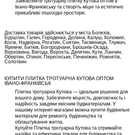
Замовляйте
тротуарну плитку Кутова оптом
в
Івано-Франківську та створіть міцні та естетично
привабливі пішохідні простори.
Доставка товарів здійснюється у міста Болехів,
Бурштин, Галич, Городенка, Долина, Калуш, Коломия,
Косів, Надвірна, Рогатин, Снятин, Тисмениця, Тлумач,
Яремче, Битків, Богородчани, Брошнів-Осада,
Верховина, Вигода, Ворохта, Делятин, Кути, Ланчин,
Обертин, Отинія, Перегінське, Печеніжин, Рожнятів,
Солотвин
КУПИТИ ПЛИТКА ТРОТУАРНА КУТОВА ОПТОМ
ІВАНО-ФРАНКІВСЬК
Плитка тротуарна Кутова — ідеальне рішення для
вашого дому. Забезпечте міцність, довговічність і
надійність завдяки якісним будматеріалам. У
нашому інтернет-магазині можна купити будівельні
матеріали для ремонту, будівництва та
облаштування житла.
Купуйте Плитка тротуарна Кутова та отримайте
надійні та ефективні товари для будівництва та