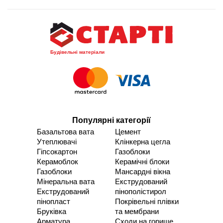
Будівельні матеріали
Популярні категорії
Базальтова вата
Цемент
Утеплювачі
Клінкерна цегла
Гіпсокартон
Газоблоки
Керамоблок
Керамічні блоки
Газоблоки
Мансардні вікна
Мінеральна вата
Екструдований
Екструдований
пінополістирол
пінопласт
Покрівельні плівки
Бруківка
та мембрани
Арматура
Сходи на горище