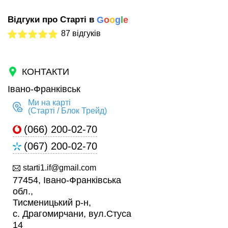
Відгуки про Старті в
G
o
o
g
l
e
87 відгуків
КОНТАКТИ
Івано-Франківськ
Ми на карті
(Старті / Блок Трейд)
(066) 200-02-70
(067) 200-02-70
starti1.if@gmail.com
77454, Івано-Франківська
обл.,
Тисменицький р-н,
c. Драгомирчани, вул.Стуса
14