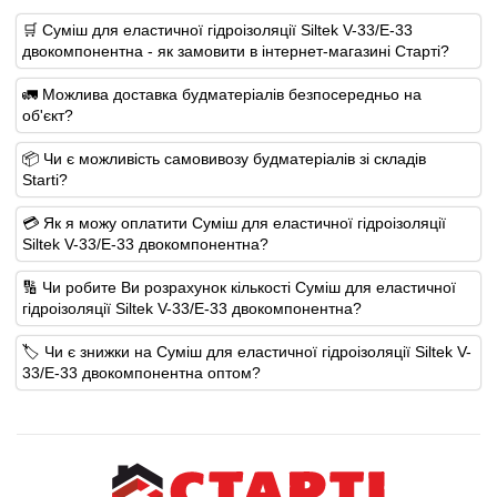
🛒 Суміш для еластичної гідроізоляції Siltek V-33/E-33
двокомпонентна - як замовити в інтернет-магазині Старті?
🚛 Можлива доставка будматеріалів безпосередньо на
об'єкт?
📦 Чи є можливість самовивозу будматеріалів зі складів
Starti?
💳 Як я можу оплатити Суміш для еластичної гідроізоляції
Siltek V-33/E-33 двокомпонентна?
🔢 Чи робите Ви розрахунок кількості Суміш для еластичної
гідроізоляції Siltek V-33/E-33 двокомпонентна?
🏷️ Чи є знижки на Суміш для еластичної гідроізоляції Siltek V-
33/E-33 двокомпонентна оптом?