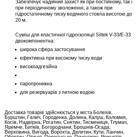
Забезпечує надійний захист як при постійному, так і
при періодичному зволоженні, а також при
гідростатичному тиску водяного стовпа висотою до
20 м.
Суміш для еластичної гідроізоляції Siltek V-33/E-33
двокомпонентна:
широка сфера застосування
ефективна при високому тиску води
високоадгезійна
паропроникна
для резервуарів з питною водою
Доставка товарів здійснюється у міста Болехів,
Бурштин, Галич, Городенка, Долина, Калуш, Коломия,
Косів, Надвірна, Рогатин, Снятин, Тисмениця, Тлумач,
Яремче, Битків, Богородчани, Брошнів-Осада,
Верховина, Вигода, Ворохта, Делятин, Кути, Ланчин,
Обертин, Отинія, Перегінське, Печеніжин, Рожнятів,