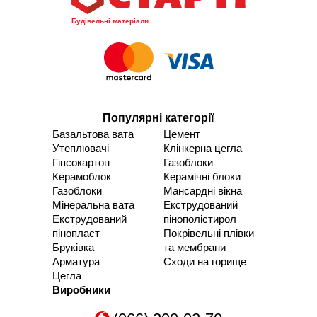
Будівельні матеріали
Популярні категорії
Базальтова вата
Цемент
Утеплювачі
Клінкерна цегла
Гіпсокартон
Газоблоки
Керамоблок
Керамічні блоки
Газоблоки
Мансардні вікна
Мінеральна вата
Екструдований
Екструдований
пінополістирол
пінопласт
Покрівельні плівки
Бруківка
та мембрани
Арматура
Сходи на горище
Цегла
Виробники