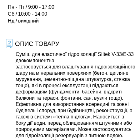
Пн - Пт / 9:00 - 17:00
Сб / 10:00 - 14:00
Нд / вихідний
ОПИС ТОВАРУ
Суміш для еластичної гідроізоляції Siltek V-33/E-33
двокомпонентна
застосовується для влаштування гідроізоляційного
шару на мінеральних поверхнях (бетон, цегляне
мурування, цементно-піщана штукатурка, стяжка
тощо), які в процесі експлуатації піддаються
деформаціям (фундаменти, басейни, відкриті
балкони та тераси, фонтани, сан. вузли тощо).
Ефективна для використання всередині та зовні
будівель і споруд, при будівництві, реконструкції, а
також в системі «тепла підлога». Наноситься з
боку дії води, перед облицюванням штучними або
природними матеріалами. Може застосовуватись
для гідроізоляції резервуарів з питною водою.