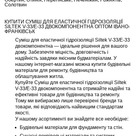
Солотвин
КУПИТИ СУМІШ ДЛЯ ЕЛАСТИЧНОЇ ГІДРОІЗОЛЯЦІЇ
SILTEK V-33/E-33 ДВОКОМПОНЕНТНА ОПТОМ ІВАНО-
ФРАНКІВСЬК
Суміш для еластичної гідроізоляції Siltek V-33/E-33
двокомпонентна — ідеальне рішення для вашого
дому. Забезпечте міцність, довговічність і
надійність завдяки якісним будматеріалам. У
нашому інтернет-магазині можна купити будівельні
матеріали для ремонту, будівництва та
облаштування житла.
Купуйте Суміш для еластичної гідроізоляції Siltek
V-33/E-33 двокомпонентна та отримайте надійні та
ефективні товари для будівництва та ремонту.
Тому ми вибираємо лише перевірені бренди та
товари, які відповідають найвищим стандартам
якості.
У нашому асортименті ви знайдете все необхідне:
Будівельні матеріали для фундаменту та стін.
Сучасні покрівельні матеріали та системи