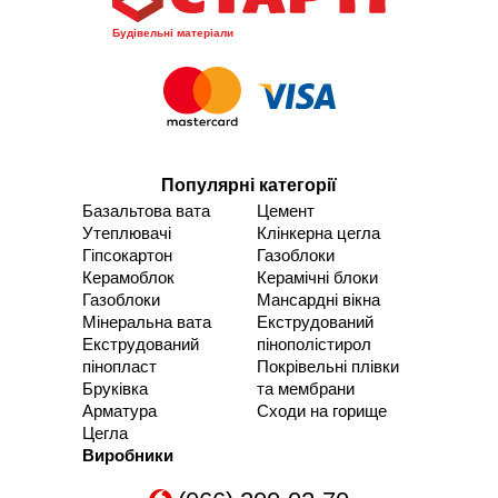
Будівельні матеріали
Популярні категорії
Базальтова вата
Цемент
Утеплювачі
Клінкерна цегла
Гіпсокартон
Газоблоки
Керамоблок
Керамічні блоки
Газоблоки
Мансардні вікна
Мінеральна вата
Екструдований
Екструдований
пінополістирол
пінопласт
Покрівельні плівки
Бруківка
та мембрани
Арматура
Сходи на горище
Цегла
Виробники