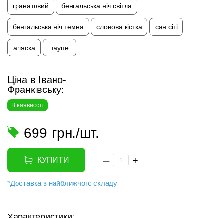
гранатовий
бенгальська ніч світла
бенгальська ніч темна
слонова кістка
сан сіті
аляска
таупе
Ціна в Івано-
Франківську:
В наявності
699
грн./шт.
–
+
КУПИТИ
*Доставка з найближчого складу
Характеристики: