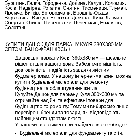
Бурштин, Галич, Городенка, Долина, Калуш, Коломия,
Косів, Надвірна, Рогатин, Снятин, Тисмениця, Тлумач,
Яремче, Битків, Богородчани, Брошнів-Осада,
Верховина, Вигода, Ворохта, Делятин, Кути, Ланчин,
Обертин, Отинія, Перегінське, Печеніжин, Рожнятів,
Солотвин
КУПИТИ ДАШОК ДЛЯ ПАРКАНУ КУЛЯ 380Х380 ММ
ОПТОМ ІВАНО-ФРАНКІВСЬК
Дашок для паркану Куля 380х380 мм — ідеальне
рішення для вашого дому. Забезпечте міцність,
довговічність і надійність завдяки якісним
будматеріалам. У нашому інтернет-магазині можна
купити будівельні матеріали для ремонту,
будівництва та облаштування житла.
Купуйте Дашок для паркану Куля 380х380 мм та
отримайте надійні та ефективні товари для
будівництва та ремонту. Тому ми вибираємо лише
перевірені бренди та товари, які відповідають
найвищим стандартам якості.
У нашому асортименті ви знайдете все необхідне:
Будівельні матеріали для фундаменту та стін.