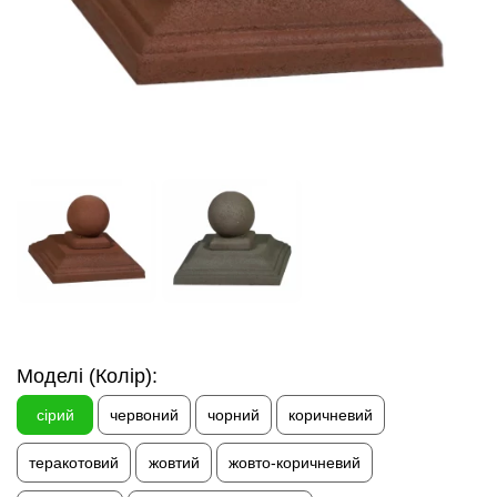
Моделі (Колір):
сірий
червоний
чорний
коричневий
теракотовий
жовтий
жовто-коричневий