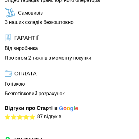
Згідно тарифів транспортного оператора
Самовивіз
З наших складів безкоштовно
ГАРАНТІЇ
Від виробника
Протягом 2 тижнів з моменту покупки
ОПЛАТА
Готівкою
Безготівковий розрахунок
Відгуки про Старті в
G
o
o
g
l
e
87 відгуків