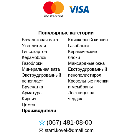
Популярные категории
Базальтовая вата
Клинкерный кирпич
Утеплители
Газоблоки
Гипсокартон
Керамические
Керамоблок
блоки
Газоблоки
Мансардные окна
Минеральная вата
Екструдированный
Экструдированный
пенополистирол
пенопласт
Кровельные пленки
Брусчатка
и мембраны
Арматура
Лестницы на
Кирпич
чердак
Цемент
Производители
(067) 481-08-00
starti.kovel@gmail.com