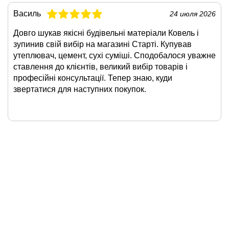
Василь
24 июля 2026
Довго шукав якісні будівельні матеріали Ковель і
зупинив свій вибір на магазині Старті. Купував
утеплювач, цемент, сухі суміші. Сподобалося уважне
ставлення до клієнтів, великий вибір товарів і
професійні консультації. Тепер знаю, куди
звертатися для наступних покупок.