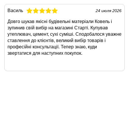
Василь
24 июля 2026
Довго шукав якісні будівельні матеріали Ковель і
зупинив свій вибір на магазині Старті. Купував
утеплювач, цемент, сухі суміші. Сподобалося уважне
ставлення до клієнтів, великий вибір товарів і
професійні консультації. Тепер знаю, куди
звертатися для наступних покупок.