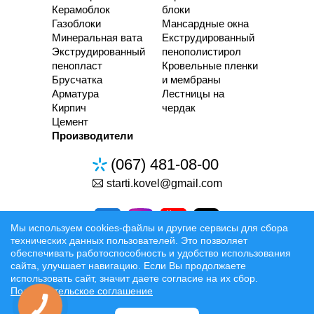
Керамоблок
блоки
Газоблоки
Мансардные окна
Минеральная вата
Екструдированный
Экструдированный
пенополистирол
пенопласт
Кровельные пленки
Брусчатка
и мембраны
Арматура
Лестницы на
Кирпич
чердак
Цемент
Производители
(067) 481-08-00
starti.kovel@gmail.com
Мы используем cookies-файлы и другие сервисы для сбора
технических данных пользователей. Это позволяет
обеспечивать работоспособность и удобство использования
сайта, улучшает навигацию. Если Вы продолжаете
Разработка та Раскрутка сайтов
использовать сайт, значит даете согласие на их сбор.
Пользовательское соглашение
Официальные условия