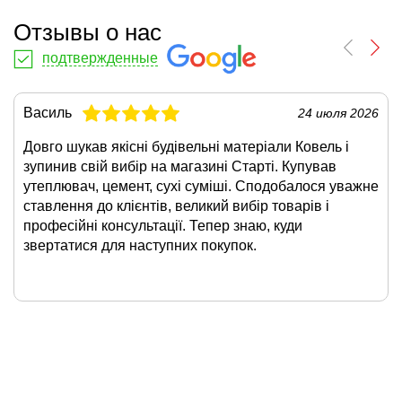
Отзывы о нас
подтвержденные
Василь
24 июля 2026
Довго шукав якісні будівельні матеріали Ковель і
зупинив свій вибір на магазині Старті. Купував
утеплювач, цемент, сухі суміші. Сподобалося уважне
ставлення до клієнтів, великий вибір товарів і
професійні консультації. Тепер знаю, куди
звертатися для наступних покупок.