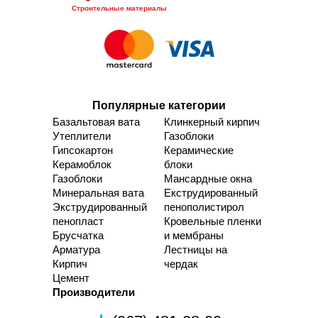
Строительные материалы
Популярные категории
Базальтовая вата
Клинкерный кирпич
Утеплители
Газоблоки
Гипсокартон
Керамические
Керамоблок
блоки
Газоблоки
Мансардные окна
Минеральная вата
Екструдированный
Экструдированный
пенополистирол
пенопласт
Кровельные пленки
Брусчатка
и мембраны
Арматура
Лестницы на
Кирпич
чердак
Цемент
Производители