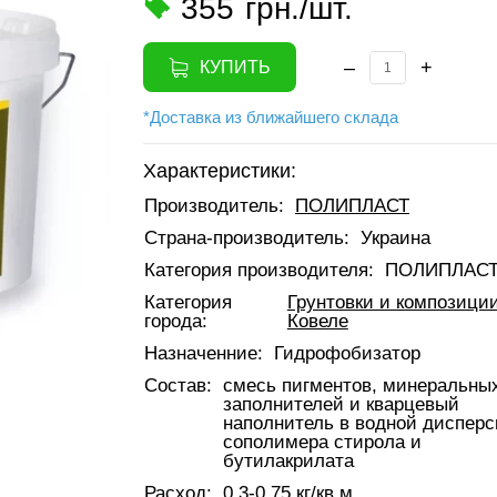
355
грн./шт.
–
+
КУПИТЬ
*Доставка из ближайшего склада
Характеристики:
Производитель:
ПОЛИПЛАСТ
Страна-производитель:
Украина
Категория производителя:
ПОЛИПЛАС
Категория
Грунтовки и композиции
города:
Ковеле
Назначенние:
Гидрофобизатор
Состав:
смесь пигментов, минеральны
заполнителей и кварцевый
наполнитель в водной диспер
сополимера стирола и
бутилакрилата
Расход:
0,3-0,75 кг/кв.м