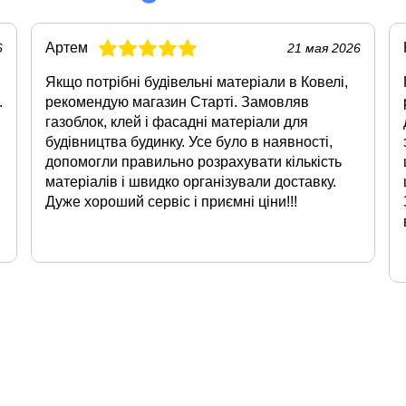
Артем
6
21 мая 2026
Якщо потрібні будівельні матеріали в Ковелі,
.
рекомендую магазин Старті. Замовляв
газоблок, клей і фасадні матеріали для
будівництва будинку. Усе було в наявності,
допомогли правильно розрахувати кількість
матеріалів і швидко організували доставку.
Дуже хороший сервіс і приємні ціни!!!