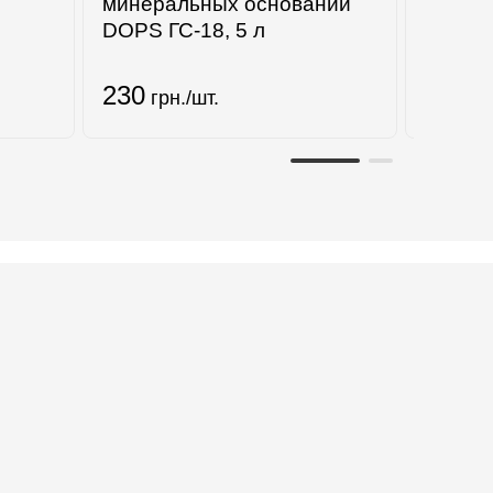
минеральных оснований
Газобл
DOPS ГС-18, 5 л
250х2
230
3750
грн./шт.
г