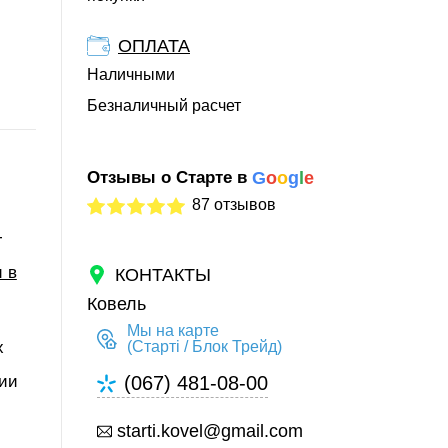
ОПЛАТА
Наличными
Безналичный расчет
Отзывы о Старте в
G
o
o
g
l
e
87 отзывов
Т
 в
КОНТАКТЫ
Ковель
Мы на карте
х
(Старті / Блок Трейд)
сии
(067) 481-08-00
starti.kovel@gmail.com