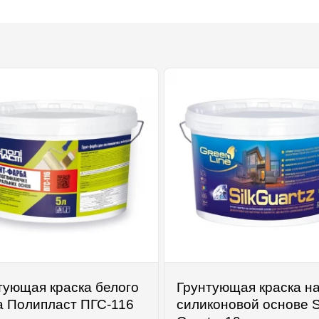
тующая краска белого
Грунтующая краска н
а Полипласт ПГС-116
силиконовой основе S