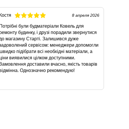
Костя
Гриша
8 апреля 2026
Потрібні були будматеріали Ковель для
Купував
ремонту будинку, і друзі порадили звернутися
TEPLO 
до магазину Старті. Залишився дуже
будинку
задоволений сервісом: менеджери допомогли
зручні 
швидко підібрати всі необхідні матеріали, а
утепле
ціни виявилися цілком доступними.
оформл
Замовлення доставили вчасно, якість товарів
обслуг
відмінна. Однозначно рекомендую!
і кільк
задово
Пенопл