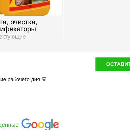
а, очистка,
тификаторы
ектующие
ОСТАВИ
ние рабочего дня 💬
денные