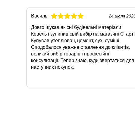
Василь
24 июля 202
Довго шукав якісні будівельні матеріали
Ковель і зупинив свій вибір на магазині Старті
Купував утеплювач, цемент, сухі суміші.
Сподобалося уважне ставлення до клієнтів,
великий вибір товарів і професійні
консультації. Тепер знаю, куди звертатися для
наступних покупок.