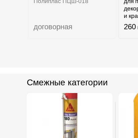
Полиплас ПЦШ-018
для 
деко
и кра
договорная
260
Смежные категории