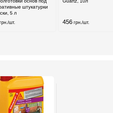
полготовки основ под
Guartz, 10л
ративные штукатурки
ски, 5 л
456
грн./шт.
грн./шт.