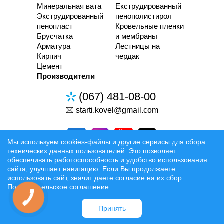
Минеральная вата
Екструдированный
Экструдированный
пенополистирол
пенопласт
Кровельные пленки
Брусчатка
и мембраны
Арматура
Лестницы на
Кирпич
чердак
Цемент
Производители
(067) 481-08-00
starti.kovel@gmail.com
Мы используем cookies-файлы и другие сервисы для сбора
технических данных пользователей. Это позволяет
обеспечивать работоспособность и удобство использования
сайта, улучшает навигацию. Если Вы продолжаете
Разработка та Раскрутка сайтов
использовать сайт, значит даете согласие на их сбор.
Пользовательское соглашение
Официальные условия
Принять
Доставка:
Луцк
Ровно
Ковель
Ивано-Франковск