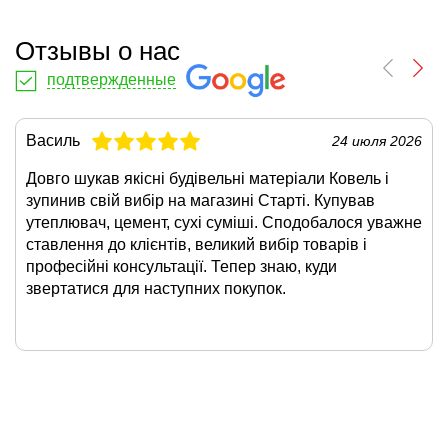
Отзывы о нас
подтвержденные
Василь
24 июля 2026
Довго шукав якісні будівельні матеріали Ковель і
зупинив свій вибір на магазині Старті. Купував
утеплювач, цемент, сухі суміші. Сподобалося уважне
ставлення до клієнтів, великий вибір товарів і
професійні консультації. Тепер знаю, куди
звертатися для наступних покупок.