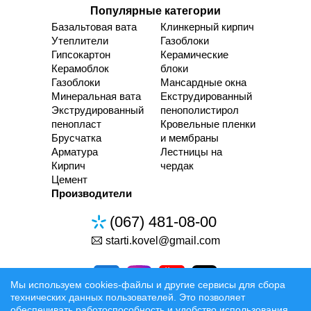
Популярные категории
Базальтовая вата
Клинкерный кирпич
Утеплители
Газоблоки
Гипсокартон
Керамические
Керамоблок
блоки
Газоблоки
Мансардные окна
Минеральная вата
Екструдированный
Экструдированный
пенополистирол
пенопласт
Кровельные пленки
Брусчатка
и мембраны
Арматура
Лестницы на
Кирпич
чердак
Цемент
Производители
(067) 481-08-00
starti.kovel@gmail.com
Мы используем cookies-файлы и другие сервисы для сбора
технических данных пользователей. Это позволяет
обеспечивать работоспособность и удобство использования