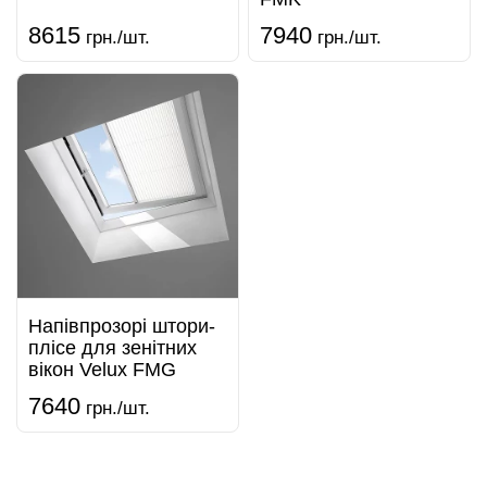
8615
7940
грн./шт.
грн./шт.
Напівпрозорі штори-
плісе для зенітних
вікон Velux FMG
7640
грн./шт.