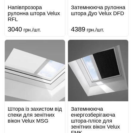
Напівпрозора
Затемнююча рулонна
рулонна штора Velux
штора Дуо Velux DFD
RFL
3040
4389
грн./шт.
грн./шт.
Штора із захистом від
Затемнююча
спеки для зенітних
енергозберігаюча
вікон Velux MSG
штора-плісе для
зенітних вікон Velux
FMK