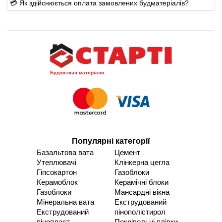
💳 Як здійснюється оплата замовлених будматеріалів?
Будівельні матеріали
Популярні категорії
Базальтова вата
Цемент
Утеплювачі
Клінкерна цегла
Гіпсокартон
Газоблоки
Керамоблок
Керамічні блоки
Газоблоки
Мансардні вікна
Мінеральна вата
Екструдований
Екструдований
пінополістирол
пінопласт
Покрівельні плівки