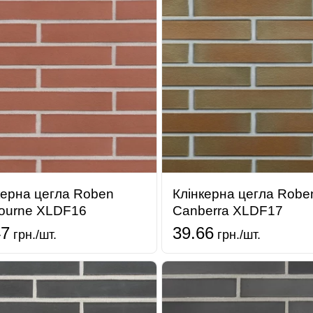
керна цегла Roben
Клінкерна цегла Robe
ourne XLDF16
Canberra XLDF17
47
39.66
грн./шт.
грн./шт.