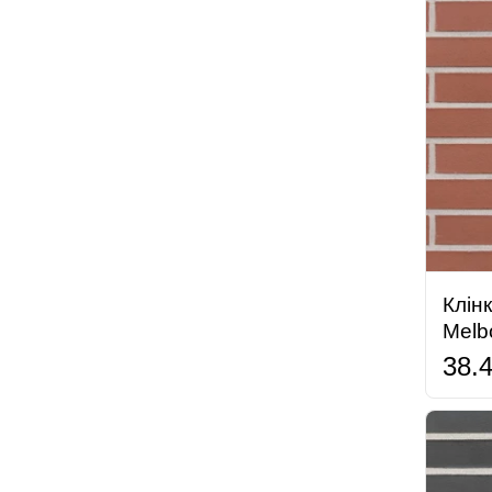
Клін
Melb
38.