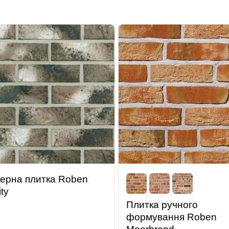
керна плитка Roben
ty
Плитка ручного
формування Roben