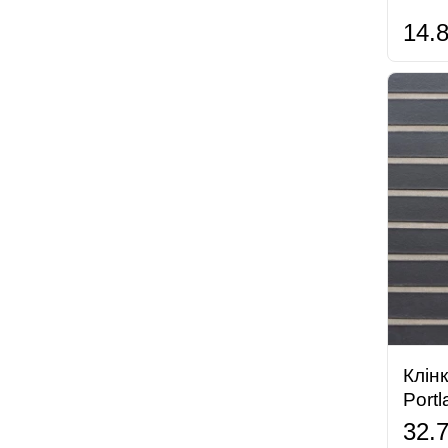
14.
Клін
Port
32.