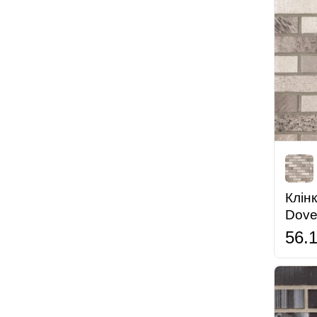
Клін
Dove
56.