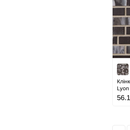
Клін
Lyon
56.