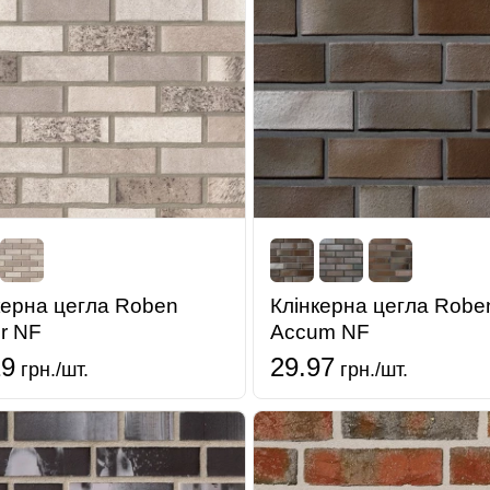
керна цегла Roben
Клінкерна цегла Robe
r NF
Accum NF
19
29.97
грн./шт.
грн./шт.