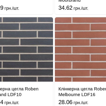
Moorbrand
89
34.62
грн./шт.
грн./шт.
керна цегла Roben
Клінкерна цегла Robe
land LDF10
Melbourne LDF16
74
28.06
грн./шт.
грн./шт.