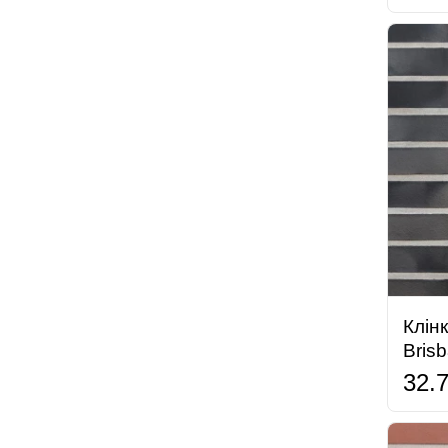
Клін
Bris
32.