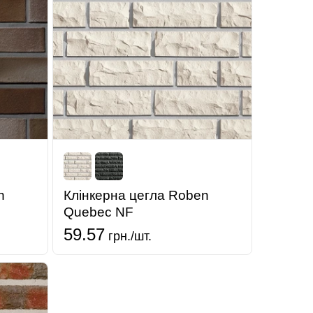
n
Клінкерна цегла Roben
Quebec NF
59.57
грн./шт.