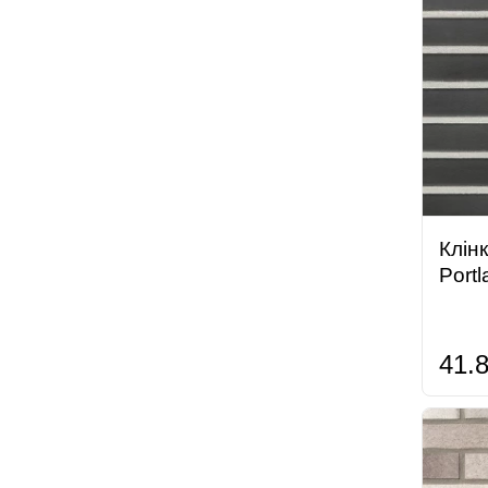
Клін
Port
41.