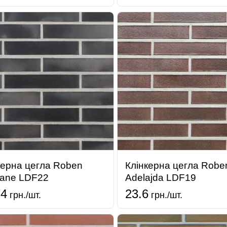
керна цегла Roben
Клінкерна цегла Robe
bane LDF22
Adelajda LDF19
74
23.6
грн./шт.
грн./шт.