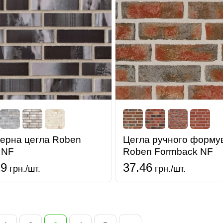
керна цегла Roben
Цегла ручного форму
 NF
Roben Formback NF
19
37.46
грн./шт.
грн./шт.