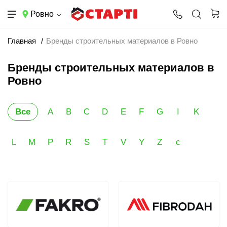
Ровно
Главная
Бренды строительных материалов в Ровно
Бренды строительных материалов в
Ровно
Все
A
B
C
D
E
F
G
I
K
L
M
P
R
S
T
V
Y
Z
с