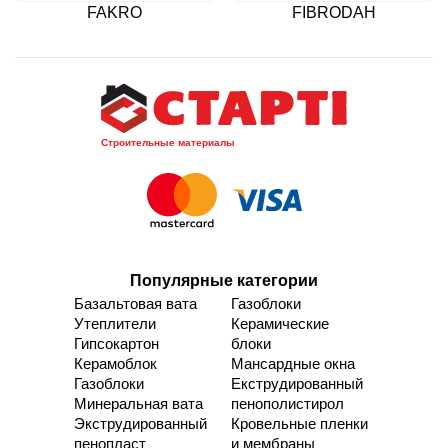
FAKRO
FIBRODAH
Производитель
Производитель мансардных
фиброцементной кровли и
окон, кровельных люков и
фасадных материалов для
аксессуаров для крыш.
строительства.
Строительные материалы
Популярные категории
Базальтовая вата
Газоблоки
Утеплители
Керамические
Гипсокартон
блоки
Керамоблок
Мансардные окна
Газоблоки
Екструдированный
Минеральная вата
пенополистирол
Экструдированный
Кровельные пленки
пенопласт
и мембраны