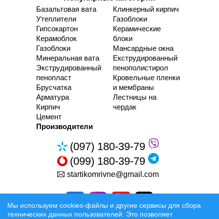
Базальтовая вата
Клинкерный кирпич
Утеплители
Газоблоки
Гипсокартон
Керамические
Керамоблок
блоки
Газоблоки
Мансардные окна
Минеральная вата
Екструдированный
Экструдированный
пенополистирол
пенопласт
Кровельные пленки
Брусчатка
и мембраны
Арматура
Лестницы на
Кирпич
чердак
Цемент
Производители
(097) 180-39-79
(099) 180-39-79
startikomrivne@gmail.com
Мы используем cookies-файлы и другие сервисы для сбора
технических данных пользователей. Это позволяет